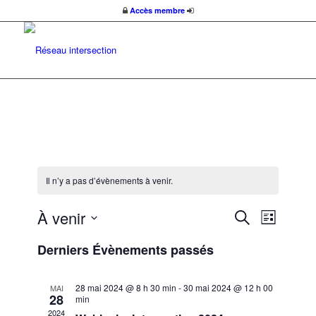
Accès membre
Il n’y a pas d’évènements à venir.
Recherc
Navigat
À venir
Recherche
Liste
de
et
Sélectionnez
vues
Derniers Évènements passés
une
navigatio
Évènem
date.
de
28 mai 2024 @ 8 h 30 min
-
30 mai 2024 @ 12 h 00
MAI
vues
28
min
2024